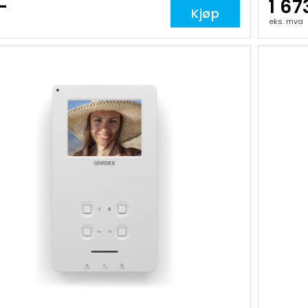
-
1 67
Kjøp
eks. mva