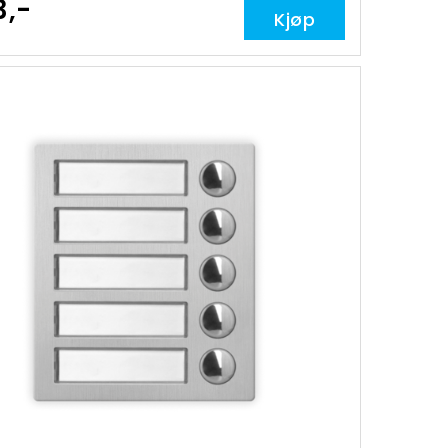
3,-
Kjøp