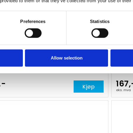
 provided to them or that they’ve collected from your use of their
Preferences
Statistics
 434 4G-antenne med 3m kabel
Videx 
Allow selection
113527
Varenr
,-
167,
Kjøp
eks. mva