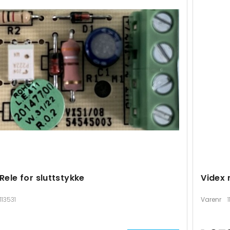
Rele for sluttstykke
Videx
113531
Varenr