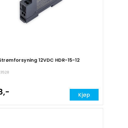
Strømforsyning 12VDC HDR-15-12
113528
8,-
Kjøp