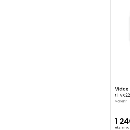
Videx
til VX2
Varenr
1 24
eks. mva