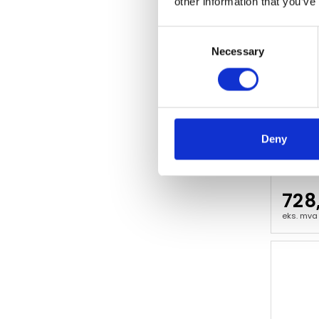
other information that you’ve
Consent
Necessary
Selection
Videx
Deny
Varenr
728
eks. mva