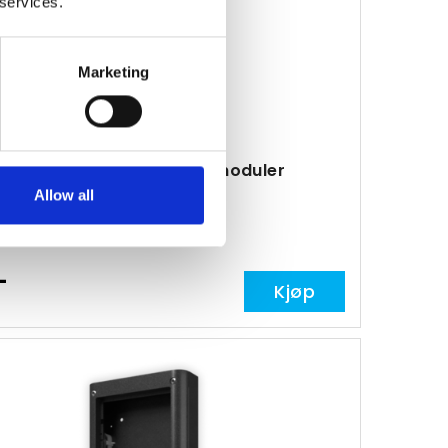
 services.
Marketing
adapter til gamle knappemoduler
Allow all
113652
-
Kjøp