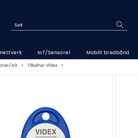
 nettverk
IoT/Sensorer
Mobilt bredbånd
foner/4G
>
Tilbehør Videx
>