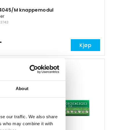
 4045/M knappemodul
er
113743
-
Kjøp
About
se our traffic. We also share
ers who may combine it with