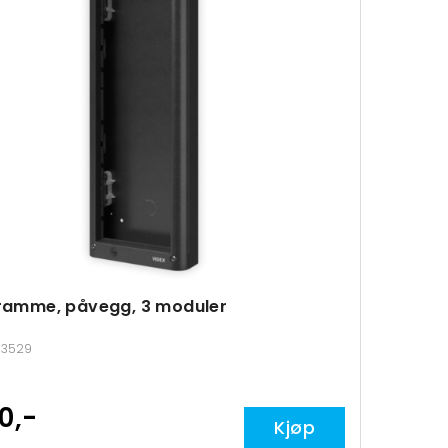
 ramme, påvegg, 3 moduler
113529
0,-
Kjøp