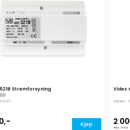
 521B Strømforsyning
Videx
200
114060
Varenr
0,-
2 00
Kjøp
eks. mva