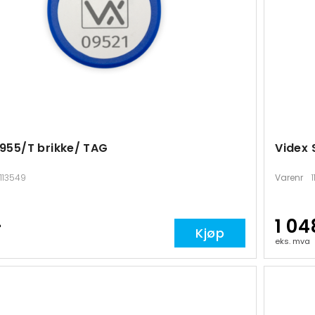
 955/T brikke/ TAG
Videx 
113549
Varenr
-
1 04
Kjøp
eks. mva