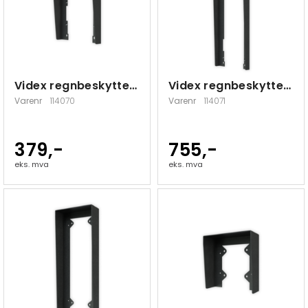
Videx regnbeskyttelse 1 modul innfeldt
Videx regnbeskyttelse 3 moduler innfeldt
Varenr
114070
Varenr
114071
379,-
755,-
eks. mva
eks. mva