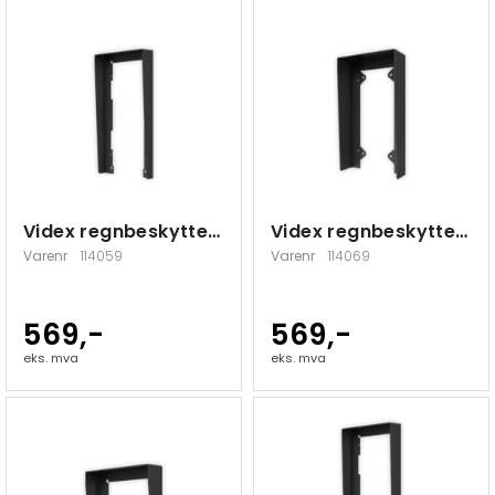
Videx regnbeskyttelse 2 moduler innfeldt
Videx regnbeskyttelse 2 moduler påvegg
Varenr
114059
Varenr
114069
569,-
569,-
eks. mva
eks. mva