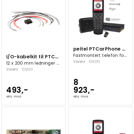
peitel PTCarPhone 6 4G-/LTE-telefon
Fastmontert telefon for kjøretøy/fartøy
I/O-kabelkit til PTCarPhone 5 og 6
Varenr
108210
12 x 200 mm ledninger med krimp
Varenr
109130
8
493,-
923,-
eks. mva
eks. mva