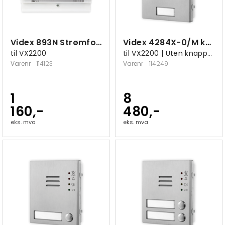
Videx 893N Strømforsyning
Videx 4284X-0/M kameramodul
til VX2200
til VX2200 | Uten knapper
Varenr
114123
Varenr
114249
1
8
160,-
480,-
eks. mva
eks. mva