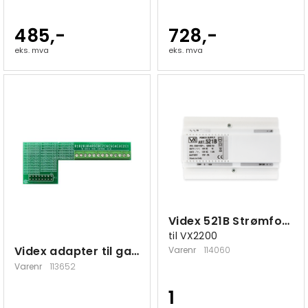
485,-
728,-
eks. mva
eks. mva
Videx 521B Strømforsyning
til VX2200
Videx adapter til gamle knappemoduler
Varenr
114060
Varenr
113652
1