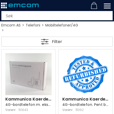
Emcom AS
>
Telefoni
>
Mobiltelefoner/4G
>
Filter
Kammunica Kaerdesk 185
Kammunica Kaerdesk 185 Telenor
4G-bordtelefon m. ekstern antennekontakt
4G-bordtelefon. Pent brukt
Varenr
110643
Varenr
111392