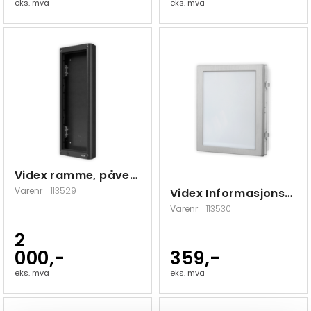
eks. mva
eks. mva
Videx ramme, påvegg, 3 moduler
Varenr
113529
Videx Informasjonsmodul 4846/M
Varenr
113530
2
000,-
359,-
eks. mva
eks. mva