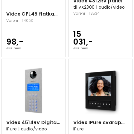
Videx 4312RV panel
til VX2300 | audio/video
Videx CFL45 flatkabel 450mm
Varenr
113534
Varenr
114053
15
98,-
031,-
eks. mva
eks. mva
Videx 4514RV Digital Porttelefon
Videx IPure svarapparat KL7VXIPB
IPure | audio/video
IPure