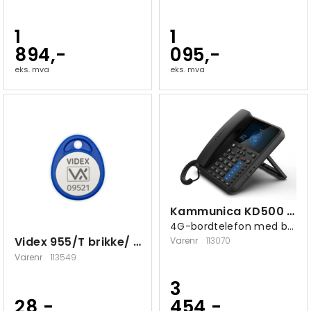
1
1
894,-
095,-
eks. mva
eks. mva
Kammunica KD500 4G-telefon, Android 11
4G-bordtelefon med berøringsskjerm
Videx 955/T brikke/ TAG
Varenr
113070
Varenr
113549
3
28,-
454,-