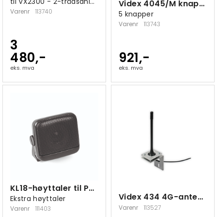
til VX2300 - 2-trådsanlegg
Videx 4045/M knappemodul
Varenr
113740
5 knapper
Varenr
113743
3
480,-
921,-
eks. mva
eks. mva
KL18-høyttaler til PTCarPhone 5 og 6
Videx 434 4G-antenne med 3m kabel
Ekstra høyttaler
Varenr
113527
Varenr
111403