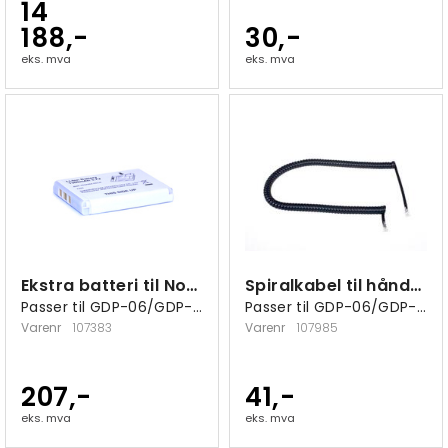
14
188,-
30,-
eks. mva
eks. mva
Ekstra batteri til Noabe Essence
Spiralkabel til håndsett Noabe Essence
Passer til GDP-06/GDP-06i/GDP-09/GDP-10
Passer til GDP-06/GDP-06i/GDP-09/GDP-10
Varenr
107383
Varenr
107985
207,-
41,-
eks. mva
eks. mva