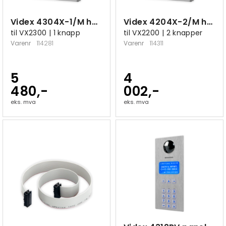
Videx 4304X-1/M høyttalermodul
Videx 4204X-2/M høyttalermodul
til VX2300 | 1 knapp
til VX2200 | 2 knapper
Varenr
114281
Varenr
114311
5
4
480,-
002,-
eks. mva
eks. mva