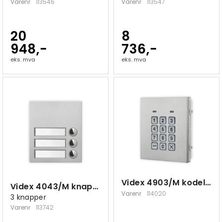
Varenr
113546
Varenr
113547
20
8
948,-
736,-
eks. mva
eks. mva
Videx 4903/M kodelås 3 koder
Videx 4043/M knappemodul
Varenr
114020
3 knapper
Varenr
113742