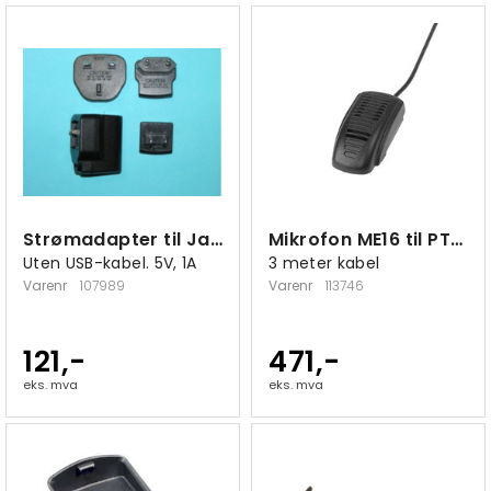
Strømadapter til Jablocom Essence
Mikrofon ME16 til PTCarPhone
Uten USB-kabel. 5V, 1A
3 meter kabel
Varenr
107989
Varenr
113746
121,-
471,-
eks. mva
eks. mva