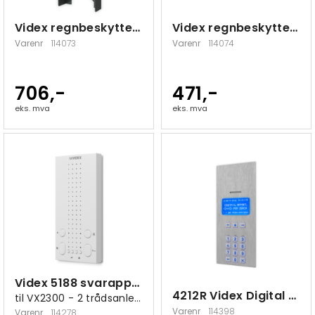
Videx regnbeskyttelse 3 moduler påvegg
Videx regnbeskyttelse 1 modul påvegg
Varenr
114073
Varenr
114074
706,-
471,-
eks. mva
eks. mva
Videx 5188 svarapparat audio
4212R Videx Digital Porttelefon VX2200
til VX2300 - 2 trådsanlegg
Varenr
114398
Varenr
114278