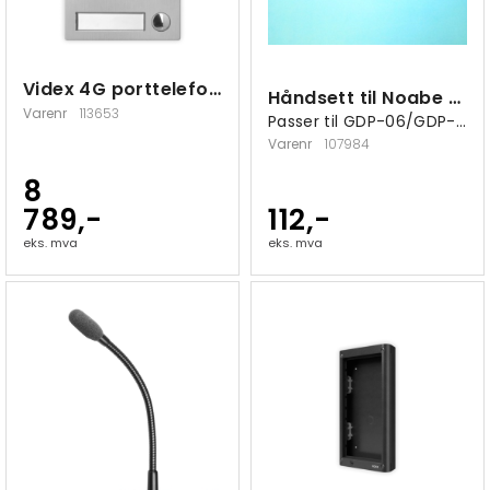
Videx 4G porttelefon modul 1 knapp
Håndsett til Noabe Essence
Varenr
113653
Passer til GDP-06/GDP-06i/GDP-09/GDP-10
Varenr
107984
8
789,-
112,-
eks. mva
eks. mva