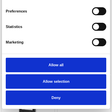
Preferences
Videx 6398 svarapparat
Statistics
Videx 4901/M kodelås 3 koder
IPure | audio/GUI
Varenr
113543
Varenr
113548
Marketing
3
6
385,-
595,-
Allow all
eks. mva
eks. mva
Allow selection
Deny