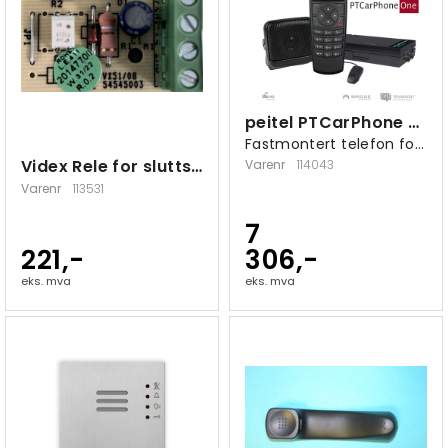
peitel PTCarPhone One 4G-/LTE-telefon
Fastmontert telefon for kjøretøy/fartøy
Videx Rele for sluttstykke
Varenr
114043
Varenr
113531
7
221,-
306,-
eks. mva
eks. mva