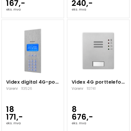
167,-
240,-
eks. mva
eks. mva
Videx digital 4G-porttelefon 750 bruker
Videx 4G porttelefon modul uten knapp
Varenr
113526
Varenr
113741
18
8
171,-
676,-
eks. mva
eks. mva