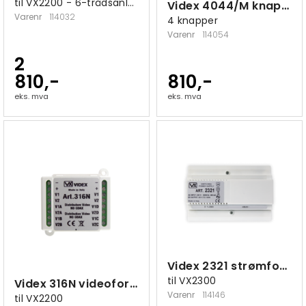
til VX2200 - 6-trådsanlegg
Videx 4044/M knappemodul
Varenr
114032
4 knapper
Varenr
114054
2
810,-
810,-
eks. mva
eks. mva
Videx 2321 strømforsyning
til VX2300
Videx 316N videofordeler 4-veis
Varenr
114146
til VX2200