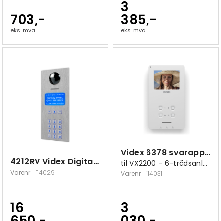
3
703,-
385,-
eks. mva
eks. mva
Videx 6378 svarapparat
4212RV Videx Digital Porttelefon VX2200
til VX2200 - 6-trådsanlegg
Varenr
114029
Varenr
114031
16
3
650,-
030,-