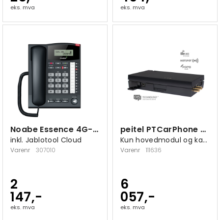
eks. mva
eks. mva
Noabe Essence 4G-bordtelefon
peitel PTCarPhone 6 TPU-enhet
inkl. Jablotool Cloud
Kun hovedmodul og kabelsett
Varenr
307010
Varenr
111636
2
6
147,-
057,-
eks. mva
eks. mva