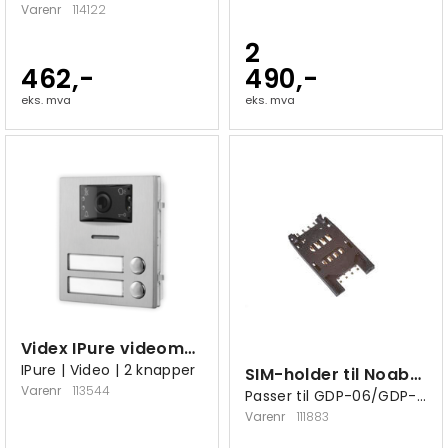
Varenr
114122
2
462,-
490,-
eks. mva
eks. mva
Videx IPure videomodul 2 knapper
IPure | Video | 2 knapper
SIM-holder til Noabe Essence
Varenr
113544
Passer til GDP-06/GDP-06i/GDP-09/GDP-10
Varenr
111883