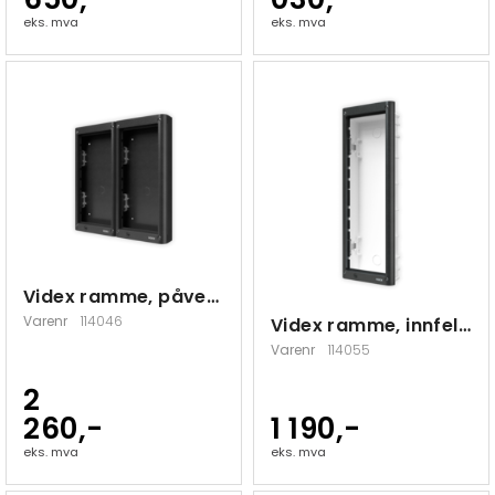
eks. mva
eks. mva
Videx ramme, påvegg, 4 moduler
Varenr
114046
Videx ramme, innfelt, 3 moduler
Varenr
114055
2
260,-
1 190,-
eks. mva
eks. mva