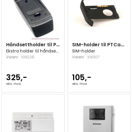
Håndsettholder til PTCarPhone 5 og 6
SIM-holder til PTCarPhone
Ekstra holder til håndsettet HA59
SIM-holder
Varenr
108228
Varenr
106307
325,-
105,-
eks. mva
eks. mva