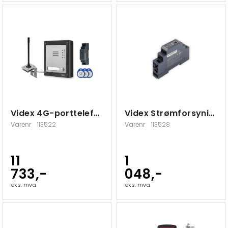
Videx 4G-porttelefon kit, 1 knapp
Videx Strømforsyning 12VDC HDR-15-12
Varenr
113522
Varenr
113528
11
1
733,-
048,-
eks. mva
eks. mva