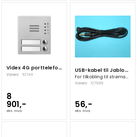
Videx 4G porttelefon modul 2 knapper
USB-kabel til Jablocom Essence
Varenr
113744
For tilkobling til strømadapter med USB
Varenr
107988
8
901,-
56,-
eks. mva
eks. mva