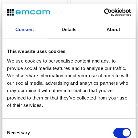
Consent
Details
About
This website uses cookies
Videx ramme, innfelt, 2 moduler
Videx ramme, påvegg, 1 modul
We use cookies to personalise content and ads, to
Varenr
113535
Varenr
113542
provide social media features and to analyse our traffic.
We also share information about your use of our site with
our social media, advertising and analytics partners who
953,-
1 241,-
may combine it with other information that you’ve
eks. mva
eks. mva
provided to them or that they’ve collected from your use
of their services.
Consent
Necessary
Selection