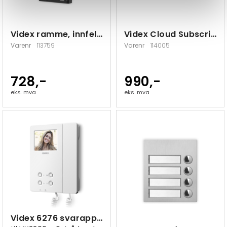
Videx ramme, innfelt, 1 modul
Videx Cloud Subscription Lisens
Varenr
113759
Varenr
114005
728,-
990,-
eks. mva
eks. mva
Videx 6276 svarapparat