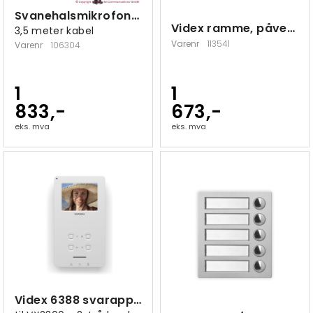
Svanehalsmikrofon ME251, lengde 30 cm
Videx ramme, påvegg, 2 moduler
3,5 meter kabel
Varenr
113541
Varenr
106304
1
1
833,-
673,-
eks. mva
eks. mva
Videx 6388 svarapparat video