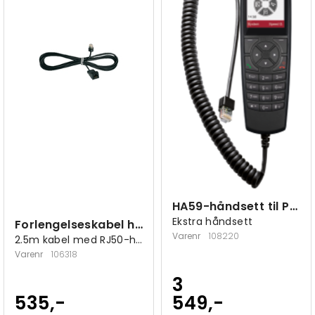
HA59-håndsett til PTCarPhone 5 og 6
Ekstra håndsett
Forlengelseskabel håndsett PTCarPhone
Varenr
108220
2.5m kabel med RJ50-han/RJ50-hun
Varenr
106318
3
535,-
549,-