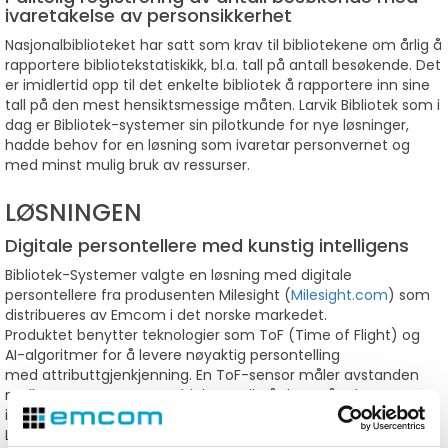
ivaretakelse av personsikkerhet
Nasjonalbiblioteket har satt som krav til bibliotekene om årlig å
rapportere bibliotekstatiskikk, bl.a. tall på antall besøkende. Det
er imidlertid opp til det enkelte bibliotek å rapportere inn sine
tall på den mest hensiktsmessige måten. Larvik Bibliotek som i
dag er Bibliotek-systemer sin pilotkunde for nye løsninger,
hadde behov for en løsning som ivaretar personvernet og
med minst mulig bruk av ressurser.
LØSNINGEN
Digitale persontellere med kunstig intelligens
Bibliotek-Systemer valgte en løsning med digitale
persontellere fra produsenten Milesight (
Milesight.com
) som
distribueres av Emcom i det norske markedet.
Produktet benytter teknologier som ToF (Time of Flight) og
AI-algoritmer for å levere nøyaktig persontelling
med attributtgjenkjenning. En ToF-sensor måler avstanden
mellom sensoren og et objekt og vil på den måte kunne
identifisere og telle ulike objekter.
Løsningen filtrerer vekk telling av samme personer flere