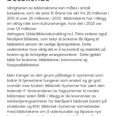
Viktigheten av bibliotektene kan måles i antall
besøkene, som de siste 10 årene har økt fra 20 millioner i
2013 til over 26 millioner i 2023. Bibliotekene har i tillegg
en viktig rolle som kulturarrangør, hvor det i 2023 var
over 1,6 millioner
deltagere (Kilde:Bibliotekutvikling.no).
Flere innfører også
Meråpent Bibliotek, som betyr at brukerne får tilgang til
biblioteket utenom de vanlige åpningstidene. Dette
understreker hvor viktig det er å ha kontroll og statistikk på
bruken og de forskjellige arrangementene. Dette gjelder
både for brukerne, bibliotekene, kommunene og
Nasjonalbiblioteket.
Man trenger av den grunn pålitelige It-systemer som
bidrar til tjenestene fungerer som ønsket og gir god
oversikt over bruken. Bibliotek-Systemer har vært den
ledende IT-leverandøren av fagsystemer til norske
biblioteker siden 1988. I tillegg er de leverandør av
selvbetjeningsenheter for Meråpent bibliotek basert på
strekkoder og RFID. Bibliotek-Systemer samarbeider
med bibliotekene om å videreutvikle og tilpasse nye