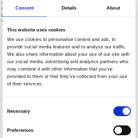
ganger og skiller på ulike folkemengder. Sensorene bruker
Consent
Details
About
altså ikke optikk (ansiktgjennkjenning) for registrering av
passeringer og problematikken rundt utplasserte kameraer i
offentlige soner unngås.
This website uses cookies
We use cookies to personalise content and ads, to
provide social media features and to analyse our traffic.
We also share information about your use of our site with
our social media, advertising and analytics partners who
may combine it with other information that you’ve
provided to them or that they’ve collected from your use
of their services.
Consent
Necessary
Selection
Preferences